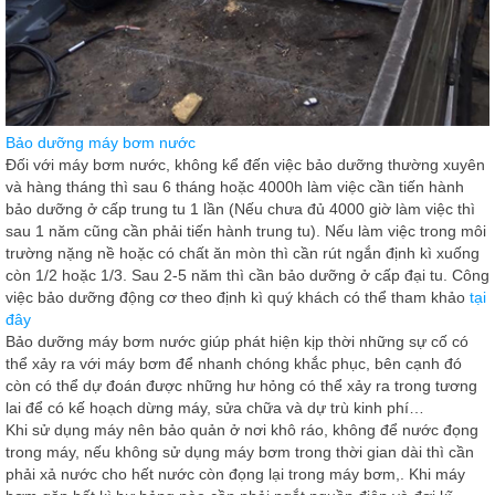
Bảo dưỡng máy bơm nước
Đối với máy bơm nước, không kể đến việc bảo dưỡng thường xuyên
và hàng tháng thì sau 6 tháng hoặc 4000h làm việc cần tiến hành
bảo dưỡng ở cấp trung tu 1 lần (Nếu chưa đủ 4000 giờ làm việc thì
sau 1 năm cũng cần phải tiến hành trung tu). Nếu làm việc trong môi
trường nặng nề hoặc có chất ăn mòn thì cần rút ngắn định kì xuống
còn 1/2 hoặc 1/3. Sau 2-5 năm thì cần bảo dưỡng ở cấp đại tu. Công
việc bảo dưỡng động cơ theo định kì quý khách có thể tham khảo
tại
đây
Bảo dưỡng máy bơm nước giúp phát hiện kịp thời những sự cố có
thể xảy ra với máy bơm để nhanh chóng khắc phục, bên cạnh đó
còn có thể dự đoán được những hư hỏng có thể xảy ra trong tương
lai để có kế hoạch dừng máy, sửa chữa và dự trù kinh phí…
Khi sử dụng máy nên bảo quản ở nơi khô ráo, không để nước đọng
trong máy, nếu không sử dụng máy bơm trong thời gian dài thì cần
phải xả nước cho hết nước còn đọng lại trong máy bơm,. Khi máy