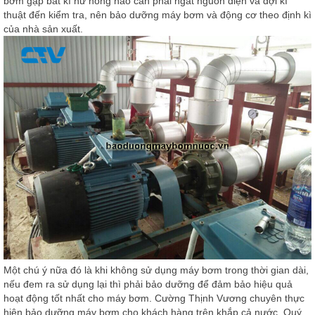
bơm gặp bất kì hư hỏng nào cần phải ngắt nguồn điện và đợi kĩ
thuật đến kiểm tra, nên bảo dưỡng máy bơm và động cơ theo định kì
của nhà sản xuất.
Một chú ý nữa đó là khi không sử dụng máy bơm trong thời gian dài,
nếu đem ra sử dụng lại thì phải bảo dưỡng để đảm bảo hiệu quả
hoạt động tốt nhất cho máy bơm. Cường Thịnh Vương chuyên thực
hiện bảo dưỡng máy bơm cho khách hàng trên khắp cả nước. Quý