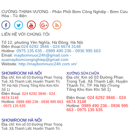
CƯỜNG-THỊNH-VƯƠNG - Phân Phối Bơm Công Nghiệp - Bơm Cứu
Hỏa - Tủ điện
LIÊN HỆ VỚI CHÚNG TÔI
Tổ 12, phường Yên Nghĩa, Hà Đông, Hà Nội
Điện thoại:
024 6292 3846 - 024 6674 3148
Hotline:
0975 135 635 - 0989 490 236 - 0936 995 663
Email:
maybomnuoc24h@gmail.com -
suamaybomcongnghiep@gmail.com
Website:
http://maybomnuoc24h.com.vn/
SHOWROOM HÀ NỘI
XƯỞNG SỬA CHỮA
Địa chỉ:
Địa chỉ:
Km số 03 Đường Phan
Km số 03 Đường Phan Trọng
Trọng Tuệ, Xã Thanh Liệt, Huyện
Tuệ, Xã Thanh Liệt, Huyện Thanh Trì,
Thanh Trì, TP. Hà Nội (Trong
TP. Hà Nội (Trong Tổng Kho Kim Khí
Tổng Kho Kim Khí Số 1)
Số 1)
Điện thoại:
024 6292 3846 - 024
Điện thoại:
024 6292 3846 - 024
6674 3148
Hotline:
6674 3148
0989 490 236 - 0936 995 663
Hotline:
0989 490 236 - 0936 995
- 0975 135 635
663 - 0975 135 635
SHOWROOM HÀ NỘI
Địa chỉ:
Km số 03 Đường Phan Trọng
Tuệ, Xã Thanh Liệt, Huyện Thanh Trì,