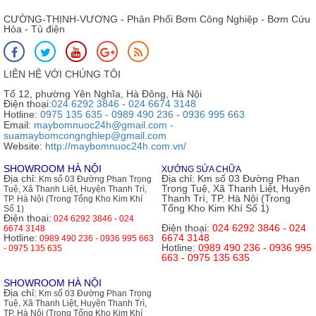
CƯỜNG-THỊNH-VƯƠNG - Phân Phối Bơm Công Nghiệp - Bơm Cứu
Hỏa - Tủ điện
LIÊN HỆ VỚI CHÚNG TÔI
Tổ 12, phường Yên Nghĩa, Hà Đông, Hà Nội
Điện thoại:
024 6292 3846 - 024 6674 3148
Hotline:
0975 135 635 - 0989 490 236 - 0936 995 663
Email:
maybomnuoc24h@gmail.com -
suamaybomcongnghiep@gmail.com
Website:
http://maybomnuoc24h.com.vn/
SHOWROOM HÀ NỘI
XƯỞNG SỬA CHỮA
Địa chỉ:
Địa chỉ:
Km số 03 Đường Phan
Km số 03 Đường Phan Trọng
Trọng Tuệ, Xã Thanh Liệt, Huyện
Tuệ, Xã Thanh Liệt, Huyện Thanh Trì,
Thanh Trì, TP. Hà Nội (Trong
TP. Hà Nội (Trong Tổng Kho Kim Khí
Tổng Kho Kim Khí Số 1)
Số 1)
Điện thoại:
024 6292 3846 - 024
Điện thoại:
024 6292 3846 - 024
6674 3148
Hotline:
6674 3148
0989 490 236 - 0936 995 663
Hotline:
0989 490 236 - 0936 995
- 0975 135 635
663 - 0975 135 635
SHOWROOM HÀ NỘI
Địa chỉ:
Km số 03 Đường Phan Trọng
Tuệ, Xã Thanh Liệt, Huyện Thanh Trì,
TP. Hà Nội (Trong Tổng Kho Kim Khí