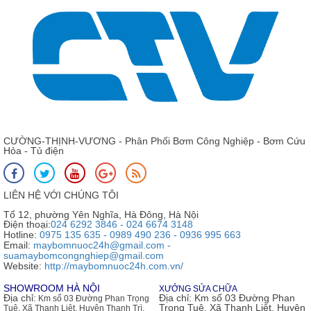
CƯỜNG-THỊNH-VƯƠNG - Phân Phối Bơm Công Nghiệp - Bơm Cứu
Hỏa - Tủ điện
LIÊN HỆ VỚI CHÚNG TÔI
Tổ 12, phường Yên Nghĩa, Hà Đông, Hà Nội
Điện thoại:
024 6292 3846 - 024 6674 3148
Hotline:
0975 135 635 - 0989 490 236 - 0936 995 663
Email:
maybomnuoc24h@gmail.com -
suamaybomcongnghiep@gmail.com
Website:
http://maybomnuoc24h.com.vn/
SHOWROOM HÀ NỘI
XƯỞNG SỬA CHỮA
Địa chỉ:
Địa chỉ:
Km số 03 Đường Phan
Km số 03 Đường Phan Trọng
Trọng Tuệ, Xã Thanh Liệt, Huyện
Tuệ, Xã Thanh Liệt, Huyện Thanh Trì,