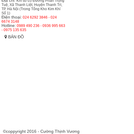
Địa chỉ:
Km số 03 Đường Phan Trọng
Tuệ, Xã Thanh Liệt, Huyện Thanh Trì,
TP. Hà Nội (Trong Tổng Kho Kim Khí
Số 1)
Điện thoại:
024 6292 3846 - 024
6674 3148
Hotline:
0989 490 236 - 0936 995 663
- 0975 135 635
BẢN ĐỒ
©coppyright 2016 - Cường Thịnh Vương