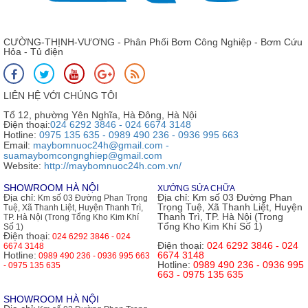
CƯỜNG-THỊNH-VƯƠNG - Phân Phối Bơm Công Nghiệp - Bơm Cứu
Hỏa - Tủ điện
LIÊN HỆ VỚI CHÚNG TÔI
Tổ 12, phường Yên Nghĩa, Hà Đông, Hà Nội
Điện thoại:
024 6292 3846 - 024 6674 3148
Hotline:
0975 135 635 - 0989 490 236 - 0936 995 663
Email:
maybomnuoc24h@gmail.com -
suamaybomcongnghiep@gmail.com
Website:
http://maybomnuoc24h.com.vn/
SHOWROOM HÀ NỘI
XƯỞNG SỬA CHỮA
Địa chỉ:
Địa chỉ:
Km số 03 Đường Phan
Km số 03 Đường Phan Trọng
Trọng Tuệ, Xã Thanh Liệt, Huyện
Tuệ, Xã Thanh Liệt, Huyện Thanh Trì,
Thanh Trì, TP. Hà Nội (Trong
TP. Hà Nội (Trong Tổng Kho Kim Khí
Tổng Kho Kim Khí Số 1)
Số 1)
Điện thoại:
024 6292 3846 - 024
Điện thoại:
024 6292 3846 - 024
6674 3148
Hotline:
6674 3148
0989 490 236 - 0936 995 663
Hotline:
0989 490 236 - 0936 995
- 0975 135 635
663 - 0975 135 635
SHOWROOM HÀ NỘI