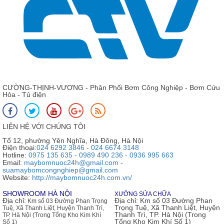
CƯỜNG-THỊNH-VƯƠNG - Phân Phối Bơm Công Nghiệp - Bơm Cứu
Hỏa - Tủ điện
LIÊN HỆ VỚI CHÚNG TÔI
Tổ 12, phường Yên Nghĩa, Hà Đông, Hà Nội
Điện thoại:
024 6292 3846 - 024 6674 3148
Hotline:
0975 135 635 - 0989 490 236 - 0936 995 663
Email:
maybomnuoc24h@gmail.com -
suamaybomcongnghiep@gmail.com
Website:
http://maybomnuoc24h.com.vn/
SHOWROOM HÀ NỘI
XƯỞNG SỬA CHỮA
Địa chỉ:
Địa chỉ:
Km số 03 Đường Phan
Km số 03 Đường Phan Trọng
Trọng Tuệ, Xã Thanh Liệt, Huyện
Tuệ, Xã Thanh Liệt, Huyện Thanh Trì,
Thanh Trì, TP. Hà Nội (Trong
TP. Hà Nội (Trong Tổng Kho Kim Khí
Tổng Kho Kim Khí Số 1)
Số 1)