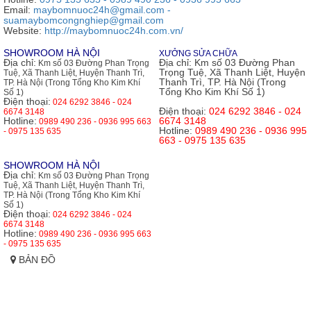
Email:
maybomnuoc24h@gmail.com -
suamaybomcongnghiep@gmail.com
Website:
http://maybomnuoc24h.com.vn/
SHOWROOM HÀ NỘI
XƯỞNG SỬA CHỮA
Địa chỉ:
Địa chỉ:
Km số 03 Đường Phan
Km số 03 Đường Phan Trọng
Trọng Tuệ, Xã Thanh Liệt, Huyện
Tuệ, Xã Thanh Liệt, Huyện Thanh Trì,
Thanh Trì, TP. Hà Nội (Trong
TP. Hà Nội (Trong Tổng Kho Kim Khí
Tổng Kho Kim Khí Số 1)
Số 1)
Điện thoại:
024 6292 3846 - 024
Điện thoại:
024 6292 3846 - 024
6674 3148
Hotline:
6674 3148
0989 490 236 - 0936 995 663
Hotline:
0989 490 236 - 0936 995
- 0975 135 635
663 - 0975 135 635
SHOWROOM HÀ NỘI
Địa chỉ:
Km số 03 Đường Phan Trọng
Tuệ, Xã Thanh Liệt, Huyện Thanh Trì,
TP. Hà Nội (Trong Tổng Kho Kim Khí
Số 1)
Điện thoại:
024 6292 3846 - 024
6674 3148
Hotline:
0989 490 236 - 0936 995 663
- 0975 135 635
BẢN ĐỒ