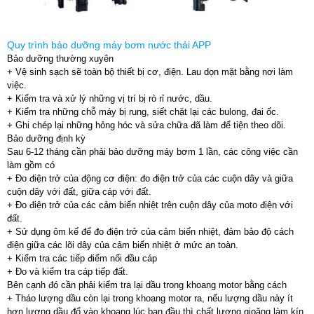
Quy trình bảo dưỡng máy bơm nước thải APP
Bảo dưỡng thường xuyên
+ Vệ sinh sạch sẽ toàn bộ thiết bị cơ, điện. Lau dọn mặt bằng nơi làm
việc.
+ Kiểm tra và xử lý những vị trí bị rò rỉ nước, dầu.
+ Kiểm tra những chỗ máy bị rung, siết chặt lại các bulong, đai ốc.
+ Ghi chép lại những hỏng hóc và sửa chữa đã làm để tiện theo dõi.
Bảo dưỡng định kỳ
Sau 6-12 tháng cần phải bảo dưỡng máy bơm 1 lần, các công việc cần
làm gồm có
+ Đo điện trở của động cơ điện: đo điện trở của các cuộn dây và giữa
cuộn dây với đất, giữa cáp với đất.
+ Đo điện trở của các cảm biến nhiệt trên cuộn dây của moto điện với
đất.
+ Sử dụng ôm kế để đo điện trở của cảm biến nhiệt, đảm bảo độ cách
điện giữa các lõi dây của cảm biến nhiệt ở mức an toàn.
+ Kiểm tra các tiếp điểm nối đầu cáp
+ Đo và kiểm tra cáp tiếp đất.
Bên cạnh đó cần phải kiểm tra lại dầu trong khoang motor bằng cách
+ Tháo lượng dầu còn lại trong khoang motor ra, nếu lượng dầu này ít
hơn lượng dầu đổ vào khoang lúc ban đầu thì chất lượng gioăng làm kín