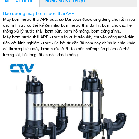
THÔNG SỐ KỸ THUẬT
MÔ TẢ CHI TIẾT
Bảo dưỡng máy bơm nước thải APP
Máy bơm nước thải APP xuất sứ Đài Loan được ứng dụng cho rất nhiều
các lĩnh vực có thể kể đến như bơm nước thải đô thị, bơm cho các hệ
thống xử lý nước thải, bơm bùn, bơm hố móng, bơm công trình...
Máy bơm nước thải APP được sản xuất trên dây chuyền công nghệ tiên
tiến với kinh nghiệm được đúc kết từ gần 30 năm nay chính là chìa khóa
để thương hiệu máy bơm nước APP tạo nên những sản phẩm có chất
lượng tốt, hài lòng tất cả các khách hàng.