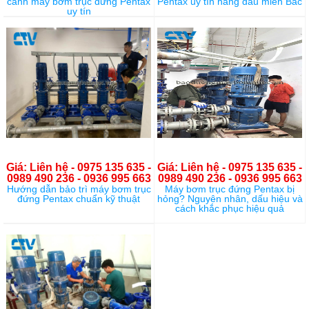
cánh máy bơm trục đứng Pentax
Pentax uy tín hàng đầu miền Bắc
uy tín
Giá: Liên hệ - 0975 135 635 -
Giá: Liên hệ - 0975 135 635 -
0989 490 236 - 0936 995 663
0989 490 236 - 0936 995 663
Hướng dẫn bảo trì máy bơm trục
Máy bơm trục đứng Pentax bị
đứng Pentax chuẩn kỹ thuật
hỏng? Nguyên nhân, dấu hiệu và
cách khắc phục hiệu quả