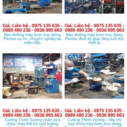
Giá: Liên hệ - 0975 135 635 -
Giá: Liên hệ - 0975 135 635 -
0989 490 236 - 0936 995 663
0989 490 236 - 0936 995 663
Bảo dưỡng máy bơm trục đứng
Bảo dưỡng máy bơm trục đứng
Pentax uy tín, chuyên nghiệp tại
Pentax định kỳ giúp tăng tuổi thọ
miền Bắc
thiết bị
Giá: Liên hệ - 0975 135 635 -
Giá: Liên hệ - 0975 135 635 -
0989 490 236 - 0936 995 663
0989 490 236 - 0936 995 663
Cường Thịnh Vương nhận sửa
Cường Thịnh Vương – Địa chỉ
chữa, thay thế bộ ruột buồng
sửa chữa máy bơm trục đứng