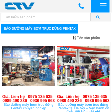
BẢO DƯỠNG MÁY BƠM TRỤC ĐỨNG PENTAX
Tên sản phẩm
Giá: Liên hệ - 0975 135 635 -
Giá: Liên hệ - 0975 135 635 -
0989 490 236 - 0936 995 663
0989 490 236 - 0936 995 663
Bảo dưỡng máy bơm trục đứng
Bảo dưỡng máy bơm trục đứng
Pentax chuyên nghiệp
Pentax tại Hà Nội – Vận hành ổn
định, tiết kiệm chi phí